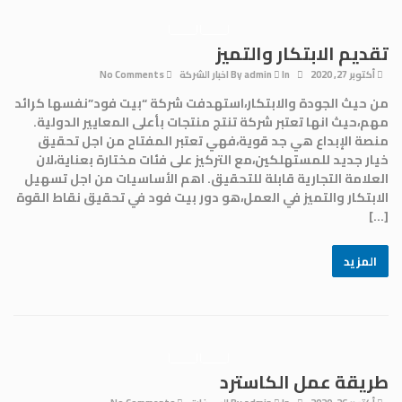
تقديم الابتكار والتميز
أكتوبر 27, 2020
By
In
admin
اخبار الشركة
No Comments
من حيث الجودة والابتكار،استهدفت شركة “بيت فود”نفسها كرائد
مهم،حيث انها تعتبر شركة تنتج منتجات بأعلى المعايير الدولية.
منصة الإبداع هي جد قوية،فهي تعتبر المفتاح من اجل تحقيق
خيار جديد للمستهلكين،مع التركيز على فئات مختارة بعناية،لان
العلامة التجارية قابلة للتحقيق. اهم الأساسيات من اجل تسهيل
الابتكار والتميز في العمل،هو دور بيت فود في تحقيق نقاط القوة
[…]
المزيد
طريقة عمل الكاسترد