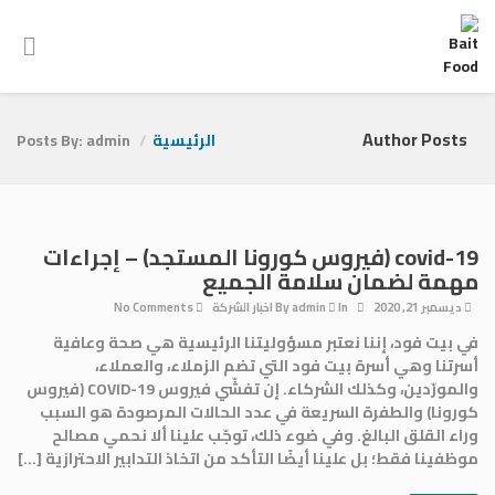
Author Posts
الرئيسية
Posts By: admin
covid-19 (فيروس كورونا المستجد) – إجراءات
مهمة لضمان سلامة الجميع
ديسمبر 21, 2020
By
In
admin
اخبار الشركة
No Comments
في بيت فود، إننا نعتبر مسؤوليتنا الرئيسية هي صحة وعافية
أسرتنا وهي أسرة بيت فود التي تضم الزملاء، والعملاء،
والمورّدين، وكذلك الشركاء. إن تفشّي فيروس COVID-19 (فيروس
كورونا) والطفرة السريعة في عدد الحالات المرصودة هو السبب
وراء القلق البالغ. وفي ضوء ذلك، توجّب علينا ألا نحمي مصالح
موظفينا فقط؛ بل علينا أيضًا التأكد من اتخاذ التدابير الاحترازية […]