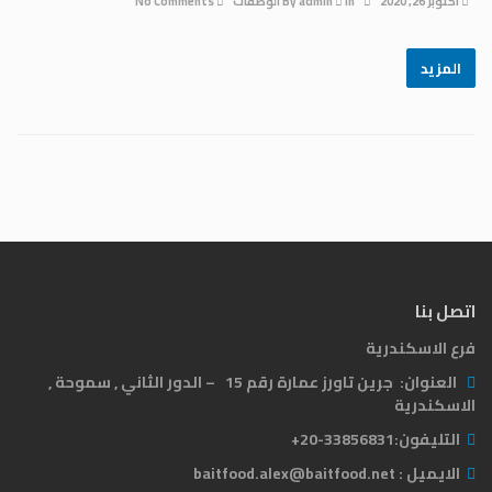
أكتوبر 26, 2020
By
In
admin
الوصفات
No Comments
المزيد
اتصل بنا
فرع الاسكندرية
العنوان:
جرين تاورز عمارة رقم 15 – الدور الثاني , سموحة ,
الاسكندرية
التليفون:
33856831-20+
الايميل :
baitfood.alex@baitfood.net