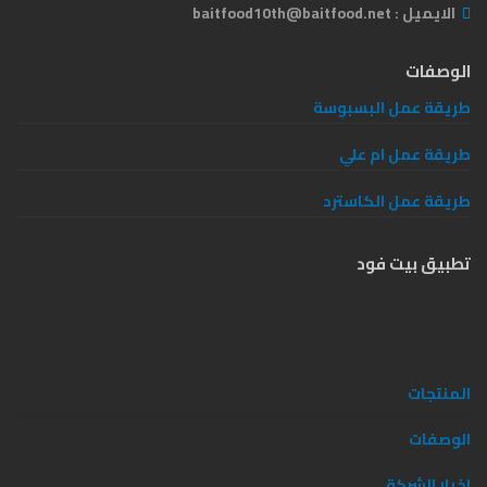
الايميل :
baitfood10th@baitfood.net
الوصفات
طريقة عمل البسبوسة
طريقة عمل ام علي
طريقة عمل الكاسترد
تطبيق بيت فود
المنتجات
الوصفات
اخبار الشركة