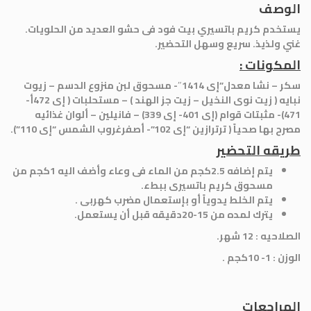
الوصف
يستخدم كريم باتسيري بيت فود فى حشو العديد من الحلويات.
غني ولذيذ. سريع وسهل التحضير.
المكونات :
سكر – نشا معدل”إى 1414″- مسحوق لبن منزوع الدسم – زيوت
نبايه ( زيت نوى النخيل – زيت جز الهند ) – مستحلبات ( إى 472أ-
471)- مثبتات قوام (إى 401- إى 339) – فانيلين – ألوان غذائيه
مصرح بها صحياً ( ترترازين “إى 102”- أصفرغروب الشمس “إى 110”).
طريقه التحضير
يتم إضافه 2.5كجم من الماء فى وعاء وأضف اليه 1كجم من
مسحوق كريم باتسيرى ببطء.
يتم الخلط يدوياً أو بإستعمال مضرب كهربى .
يترك لمده من 15-20دقيقه قبل أن يستعمل.
الصلاحيه
:
12 شهر
.
الوزن
: 1-
10كجم
.
المراجعات