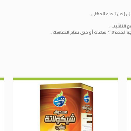
مام التماسك .