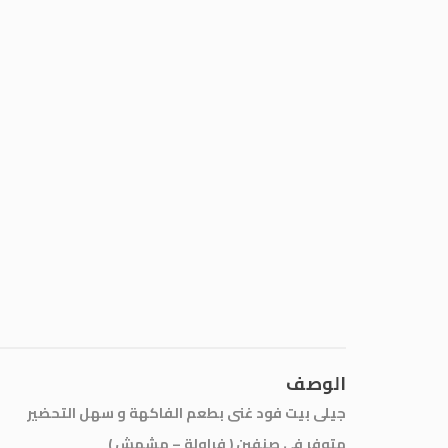
الوصف
جيلى بيت فود غنى بطعم الفاكهة و سهل التحضير
متوفر فى صنفين ( فراولة – مشمش )