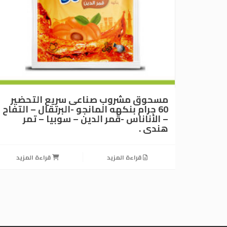
مسحوق مشروب صناعى سريع التحضير
60 جرام بنكهه المانجو -البرتقال – التفاح
– الأناناس -قمر الدين – سوبيا – تمر
هندى .
قراءة المزيد
قراءة المزيد