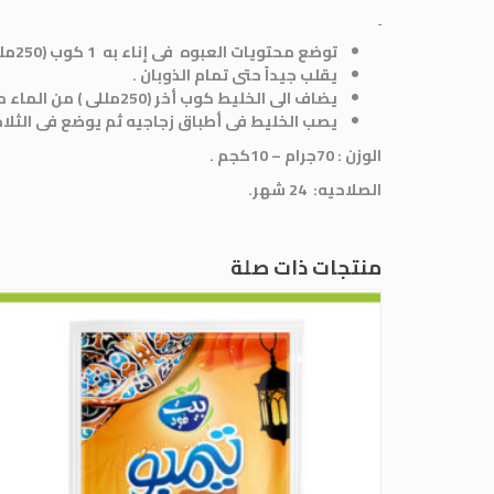
توضع محتويات العبوه فى إناء به 1 كوب (250مللى ) من الماء المغلى .
يقلب جيداً حتى تمام الذوبان .
يضاف الى الخليط كوب أخر (250مللى ) من الماء مع التقليب .
يصب الخليط فى أطباق زجاجيه ثم يوضع فى الثلاجه لمده 3: 4 ساعات أو حتى ت
الوزن
:
70جرام – 10كجم .
الصلاحيه
:
24 شهر
.
منتجات ذات صلة