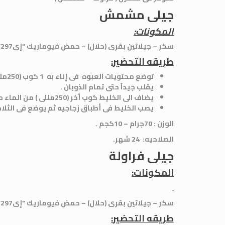
جيلى مشمش
المكونات:
سكر – جيلاتين بقرى (حلال) – حمض فيوماريك “إى297” – نكهة مشمش مماثلة للطبيعية – لون غذائي (أصفر غروب الشمس “إى.(“110
طريقه التحضير
:
توضع محتويات العبوه فى إناء به 1 كوب (250مللى ) من الماء المغلى .
يقلب جيداً حتى تمام الذوبان .
يضاف الى الخليط كوب أخر (250مللى ) من الماء مع التقليب .
يصب الخليط فى أطباق زجاجيه ثم يوضع فى الثلاجه لمده 3: 4 ساعات أو حتى ت
الوزن
:
70جرام – 10كجم .
الصلاحيه
:
24 شهر
.
جيلى فراولة
المكونات:
سكر – جيلاتين بقرى (حلال) – حمض فيوماريك “إى297” – نكهة فراوله مماثلة للطبيعية – ألوان غذائية (ترترازين (إى 102)- كارموزين (ُإى 122)).
طريقه التحضير
: